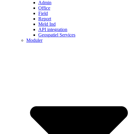
Admin
Office
Field
Report
Meld Ind
API integration
Geospatiel Services
Moduler