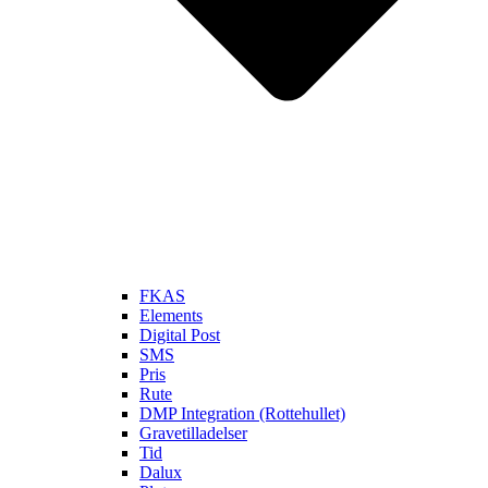
FKAS
Elements
Digital Post
SMS
Pris
Rute
DMP Integration (Rottehullet)
Gravetilladelser
Tid
Dalux