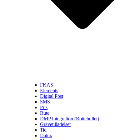
FKAS
Elements
Digital Post
SMS
Pris
Rute
DMP Integration (Rottehullet)
Gravetilladelser
Tid
Dalux