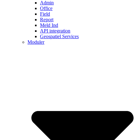
Admin
Office
Field
Report
Meld Ind
API integration
Geospatiel Services
Moduler